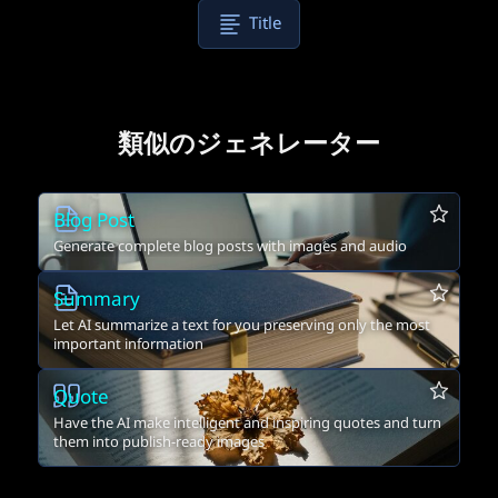
Title
類似のジェネレーター
Blog Post
Generate complete blog posts with images and audio
Summary
Let AI summarize a text for you preserving only the most
important information
Quote
Have the AI make intelligent and inspiring quotes and turn
them into publish-ready images