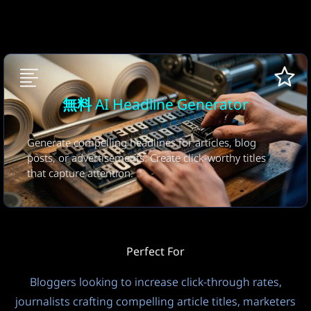
見出しの数
5 Headlines
FREE
15
プライバシーモード
出力言語
無料 AI Headline Generator
公開
自動(入力言語)
温度
Generate compelling headlines for articles, blog
?
posts, or advertisements. Create click-worthy titles
that capture attention.
1.0
Controls LLM model creativity vs consistency. Default: 1.0.
Lower = more focused/deterministic, Higher = more
creative/random.
Perfect For
思考中
Bloggers looking to increase click-through rates,
オフ
FREE
3
journalists crafting compelling article titles, marketers