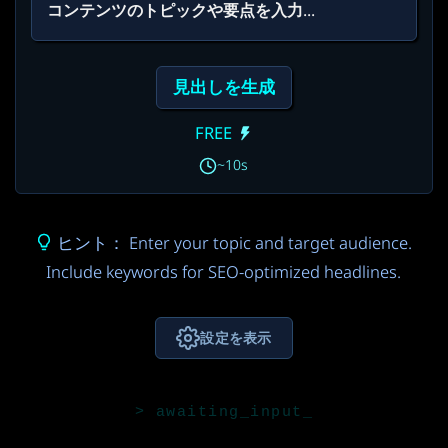
見出しを生成
FREE
~10s
ヒント： Enter your topic and target audience.
Include keywords for SEO-optimized headlines.
設定を表示
AIモデル
Gemini 3.5 Flash
FREE
3