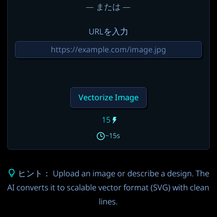
— または —
URLを入力
Vectorize Image
15
~15s
ヒント： Upload an image or describe a design. The
AI converts it to scalable vector format (SVG) with clean
lines.