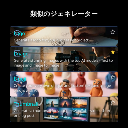
類似のジェネレーター
Logo
Generate a logo for your business or project
Image
Generate stunning images with the top AI models - Text to
image and image to image
Emoji
Create your very own unique and custom text and image
emojis with AI
Thumbnail
Generate a thumbnail for your next YouTube video, short,
or blog post