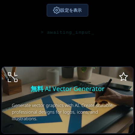
設定を表示
モード
画像からベクター
ベクター化モデル
Recraft Vectorize
15
プライバシーモード
出力言語
無料 AI Vector Generator
非公開
自動(入力言語)
Generate vector graphics with AI. Create scalable,
professional designs for logos, icons, and
illustrations.