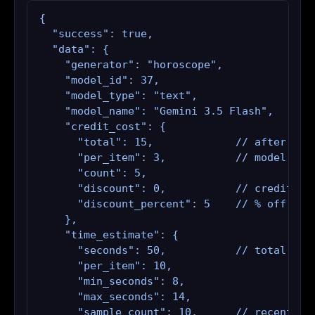
{

  "success": true,

  "data": {

    "generator": "horoscope",

    "model_id": 37,

    "model_type": "text",

    "model_name": "Gemini 3.5 Flash",

    "credit_cost": {

      "total": 15,             // after bulk
      "per_item": 3,           // model base
      "count": 5,

      "discount": 0,           // credits sa
      "discount_percent": 5    // % off appl
    },

    "time_estimate": {

      "seconds": 50,           // total wall
      "per_item": 10,

      "min_seconds": 8,

      "max_seconds": 14,

      "sample_count": 10,      // recent gen