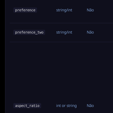
string/int
Não
preference
string/int
Não
preference_two
int or string
Não
aspect_ratio