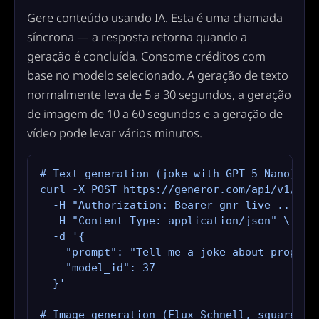
Gere conteúdo usando IA. Esta é uma chamada
síncrona — a resposta retorna quando a
geração é concluída. Consome créditos com
base no modelo selecionado. A geração de texto
normalmente leva de 5 a 30 segundos, a geração
de imagem de 10 a 60 segundos e a geração de
vídeo pode levar vários minutos.
# Text generation (joke with GPT 5 Nano)

curl -X POST https://generor.com/api/v1/gene
  -H "Authorization: Bearer gnr_live_..." \

  -H "Content-Type: application/json" \

  -d '{

    "prompt": "Tell me a joke about programm
    "model_id": 37

  }'

# Image generation (Flux Schnell, square)
