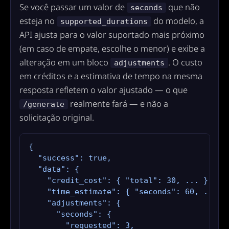
Se você passar um valor de
que não
seconds
esteja no
do modelo, a
supported_durations
API ajusta para o valor suportado mais próximo
(em caso de empate, escolhe o menor) e exibe a
alteração em um bloco
. O custo
adjustments
em créditos e a estimativa de tempo na mesma
resposta refletem o valor ajustado — o que
realmente fará — e não a
/generate
solicitação original.
{

  "success": true,

  "data": {

    "credit_cost": { "total": 30, ... },

    "time_estimate": { "seconds": 60, ... },
    "adjustments": {

      "seconds": {

        "requested": 3,
