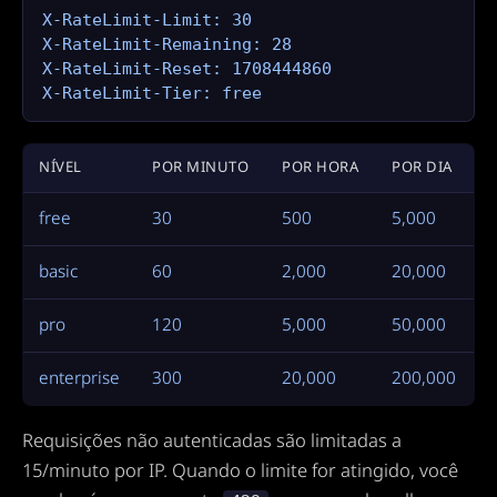
X-RateLimit-Limit: 30

X-RateLimit-Remaining: 28

X-RateLimit-Reset: 1708444860

X-RateLimit-Tier: free
NÍVEL
POR MINUTO
POR HORA
POR DIA
free
30
500
5,000
basic
60
2,000
20,000
pro
120
5,000
50,000
enterprise
300
20,000
200,000
Requisições não autenticadas são limitadas a
15/minuto por IP. Quando o limite for atingido, você