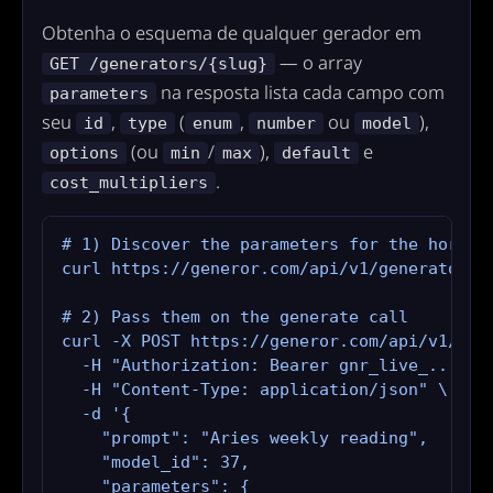
Obtenha o esquema de qualquer gerador em
— o array
GET /generators/{slug}
na resposta lista cada campo com
parameters
seu
,
(
,
ou
),
id
type
enum
number
model
(ou
/
),
e
options
min
max
default
.
cost_multipliers
# 1) Discover the parameters for the horosco
curl https://generor.com/api/v1/generators/h
# 2) Pass them on the generate call

curl -X POST https://generor.com/api/v1/gene
  -H "Authorization: Bearer gnr_live_..." \

  -H "Content-Type: application/json" \

  -d '{

    "prompt": "Aries weekly reading",

    "model_id": 37,

    "parameters": {
