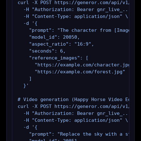
curl -X POST https://generor.com/api/v1/gene
  -H "Authorization: Bearer gnr_live_..." \

  -H "Content-Type: application/json" \

  -d '{

    "prompt": "The character from [Image1] w
    "model_id": 20050,

    "aspect_ratio": "16:9",

    "seconds": 6,

    "reference_images": [

      "https://example.com/character.jpg",

      "https://example.com/forest.jpg"

    ]

  }'

# Video generation (Happy Horse Video Edit —
curl -X POST https://generor.com/api/v1/gene
  -H "Authorization: Bearer gnr_live_..." \

  -H "Content-Type: application/json" \

  -d '{

    "prompt": "Replace the sky with a stormy
    "model_id": 20051,
