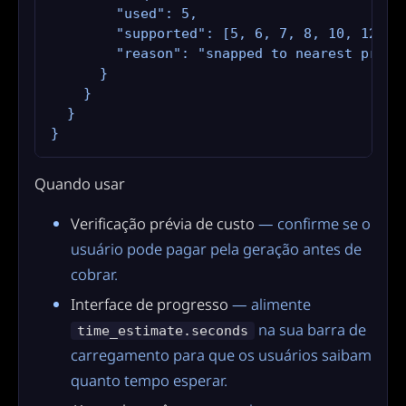
        "used": 5,

        "supported": [5, 6, 7, 8, 10, 12, 15
        "reason": "snapped to nearest provid
      }

    }

  }

}
Quando usar
Verificação prévia de custo
— confirme se o
usuário pode pagar pela geração antes de
cobrar.
Interface de progresso
— alimente
na sua barra de
time_estimate.seconds
carregamento para que os usuários saibam
quanto tempo esperar.