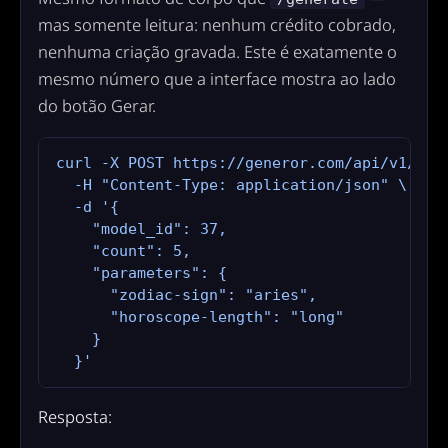
mas somente leitura: nenhum crédito cobrado,
nenhuma criação gravada. Este é exatamente o
mesmo número que a interface mostra ao lado
do botão Gerar.
curl -X POST https://generor.com/api/v1/gene
  -H "Content-Type: application/json" \

  -d '{

    "model_id": 37,

    "count": 5,

    "parameters": {

      "zodiac-sign": "aries",

      "horoscope-length": "long"

    }

  }'
Resposta: