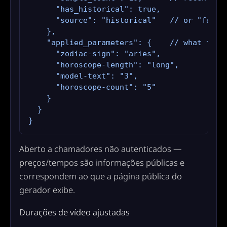
      "has_historical": true,

      "source": "historical"   // or "fallba
    },

    "applied_parameters": {    // what the A
      "zodiac-sign": "aries",

      "horoscope-length": "long",

      "model-text": "3",

      "horoscope-count": "5"

    }

  }

}
Aberto a chamadores não autenticados —
preços/tempos são informações públicas e
correspondem ao que a página pública do
gerador exibe.
Durações de vídeo ajustadas