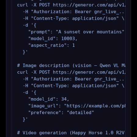
curl -X POST https://generor.com/api/v1/gene
  -H "Authorization: Bearer gnr_live_..." \

  -H "Content-Type: application/json" \

  -d '{

    "prompt": "A sunset over mountains",

    "model_id": 10003,

    "aspect_ratio": 1

  }'

# Image description (vision — Qwen VL Max, i
curl -X POST https://generor.com/api/v1/gene
  -H "Authorization: Bearer gnr_live_..." \

  -H "Content-Type: application/json" \

  -d '{

    "model_id": 34,

    "image_url": "https://example.com/photo.
    "preference": "detailed"

  }'

# Video generation (Happy Horse 1.0 R2V — mu