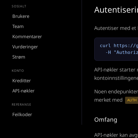
SOSIALT
Autentiser
Brukere
Team
Autentiser med et 
Kommentarer
curl https://g
Vurderinger
  -H "Authori
Strøm
API-nøkler starte
KONTO
kontoinnstillingen
Kreditter
API-nøkler
Noen endepunkter (
merket med
AUTH
REFERANSE
Feilkoder
Omfang
API-nøkler kan avg