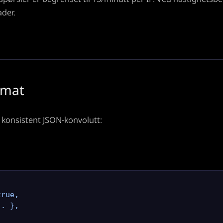
ader.
rmat
n konsistent JSON-konvolutt:
rue,

. },
