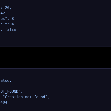


: 20,

42,

es": 8,

: true,

: false

alse,

OT_FOUND",

 "Creation not found",

404
