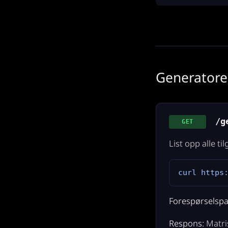
Generatore
/ge
GET
List opp alle ti
curl https
Forespørselsp
Respons:
Matris