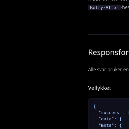
-he
Retry-After
Responsfo
Alle svar bruker e
Vellykket
{

  "success": t
  "data": { ..
  "meta": {
