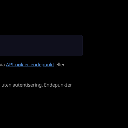
via
API-nøkler-endepunkt
eller
r uten autentisering. Endepunkter