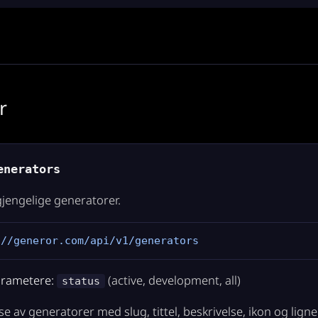
r
nerators
lgjengelige generatorer.
://generor.com/api/v1/generators
arametere:
(active, development, all)
status
e av generatorer med slug, tittel, beskrivelse, ikon og lign