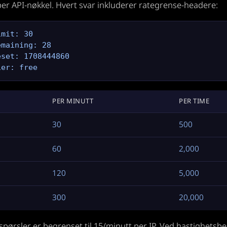
er API-nøkkel. Hvert svar inkluderer rategrense-headere:
mit: 30

maining: 28

set: 1708444860

ier: free
PER MINUTT
PER TIME
30
500
60
2,000
120
5,000
300
20,000
spørsler er begrenset til 15/minutt per IP. Ved hastighetsb