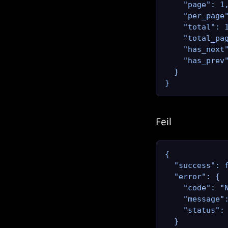
    "page": 1,
    "per_page"
    "total": 1
    "total_pag
    "has_next"
    "has_prev"
  }

}
Feil
{

  "success": f
  "error": {

    "code": "N
    "message":
    "status": 
  }
