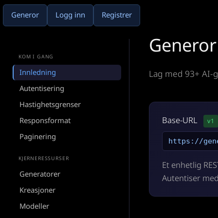
Generor
Logg inn
Registrer
Generor
KOM I GANG
Innledning
Lag med 93+ AI-ge
Autentisering
Hastighetsgrenser
Base-URL
Responsformat
v1
Paginering
https://gen
KJERNERESSURSER
Et enhetlig RES
Generatorer
Autentiser med
Kreasjoner
Modeller