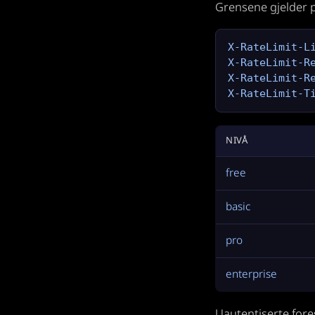
Grensene gjelder p
X-RateLimit-Li
X-RateLimit-Re
X-RateLimit-Re
X-RateLimit-T
NIVÅ
free
basic
pro
enterprise
Uautentiserte fore