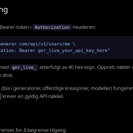
ing
Bearer-token i
-headeren:
Authorization
eneror.com/api/v1/users/me \

zation: Bearer gnr_live_your_api_key_here"
r med
etterfulgt av 40 hex-tegn. Opprett nøkler 
gnr_live_
e dine.
bla i generatorer, offentlige kreasjoner, modeller) fungere
krever en gyldig API-nøkkel.
renses for å begrense tilgang: