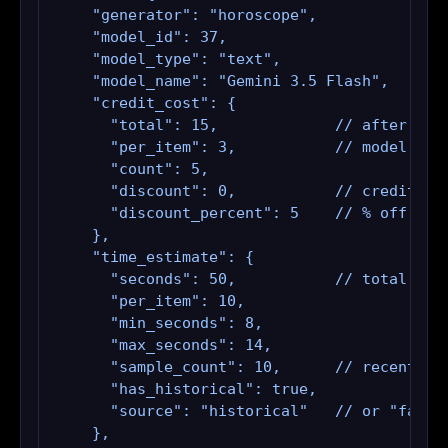
    "generator": "horoscope",

    "model_id": 37,

    "model_type": "text",

    "model_name": "Gemini 3.5 Flash",

    "credit_cost": {

      "total": 15,             // after bulk
      "per_item": 3,           // model base
      "count": 5,

      "discount": 0,           // credits sa
      "discount_percent": 5    // % off appl
    },

    "time_estimate": {

      "seconds": 50,           // total wall
      "per_item": 10,

      "min_seconds": 8,

      "max_seconds": 14,

      "sample_count": 10,      // recent gen
      "has_historical": true,

      "source": "historical"   // or "fallba
    },
