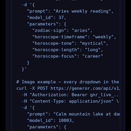
  -d '{

    "prompt": "Aries weekly reading",

    "model_id": 37,

    "parameters": {

      "zodiac-sign": "aries",

      "horoscope-timeframe": "weekly",

      "horoscope-tone": "mystical",

      "horoscope-length": "long",

      "horoscope-focus": "career"

    }

  }'

# Image example — every dropdown in the UI i
curl -X POST https://generor.com/api/v1/gene
  -H "Authorization: Bearer gnr_live_..." \

  -H "Content-Type: application/json" \

  -d '{

    "prompt": "Calm mountain lake at dawn",

    "model_id": 10003,

    "parameters": {
