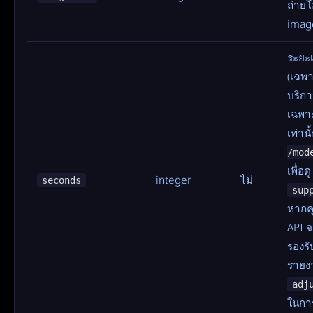
ถ่ายโ
image
ระยะเ
(เฉพา
บริกา
เฉพาะ
เท่าน
/mod
เพื่อดู
integer
ไม่
seconds
sup
หากคุ
API จะ
รองรับ
รายง
adj
ในกา