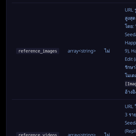
URL ร
สูงสุ
โดย: 
Seeda
Happy
array<string>
ไม่
9), H
reference_images
Edit 
รักษา
โมเด
[Ima
อ้างอิ
URL วิ
3 รา
Seed
(Repl
array<string>
ไม่
reference_videos