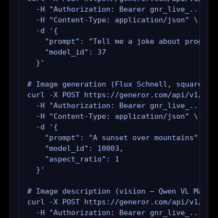
  -H "Authorization: Bearer gnr_live_..." \

  -H "Content-Type: application/json" \

  -d '{

    "prompt": "Tell me a joke about programm
    "model_id": 37

  }'

# Image generation (Flux Schnell, square)

curl -X POST https://generor.com/api/v1/gene
  -H "Authorization: Bearer gnr_live_..." \

  -H "Content-Type: application/json" \

  -d '{

    "prompt": "A sunset over mountains",

    "model_id": 10003,

    "aspect_ratio": 1

  }'

# Image description (vision — Qwen VL Max, i
curl -X POST https://generor.com/api/v1/gene
  -H "Authorization: Bearer gnr_live_..." \
