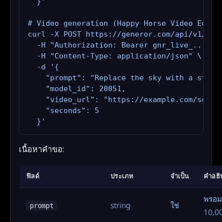
  }'

# Video generation (Happy Horse Video Edit —
curl -X POST https://generor.com/api/v1/gene
  -H "Authorization: Bearer gnr_live_..." \

  -H "Content-Type: application/json" \

  -d '{

    "prompt": "Replace the sky with a stormy
    "model_id": 20051,

    "video_url": "https://example.com/source
    "seconds": 5

  }'
เนื้อหาคำขอ:
ฟิลด์
ประเภท
จำเป็น
คำอธิ
พรอมต
string
ใช่
prompt
10,00