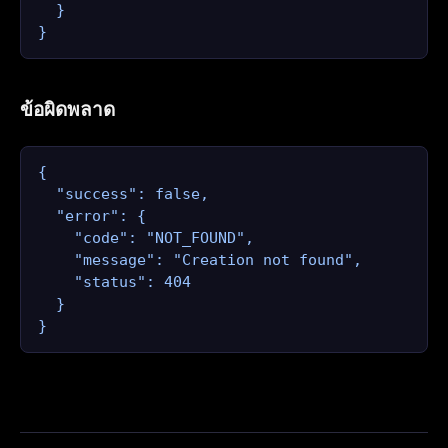
  }

}
ข้อผิดพลาด
{

  "success": false,

  "error": {

    "code": "NOT_FOUND",

    "message": "Creation not found",

    "status": 404

  }

}