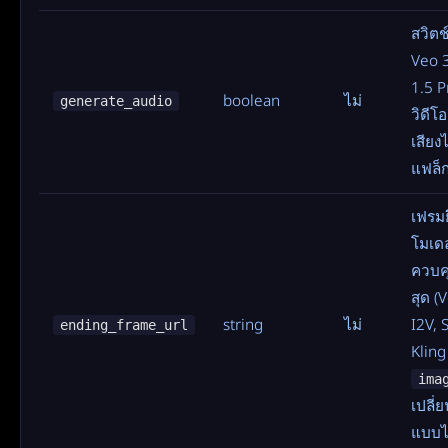
สวิตช
Veo 
1.5 P
boolean
ไม่
generate_audio
วิดีโ
เสียง
แฟล็กน
เฟรมย
โมเดล
ควบคุ
สุด (
string
ไม่
I2V, 
ending_frame_url
Kling 
ima
เปลี่
แบบไ