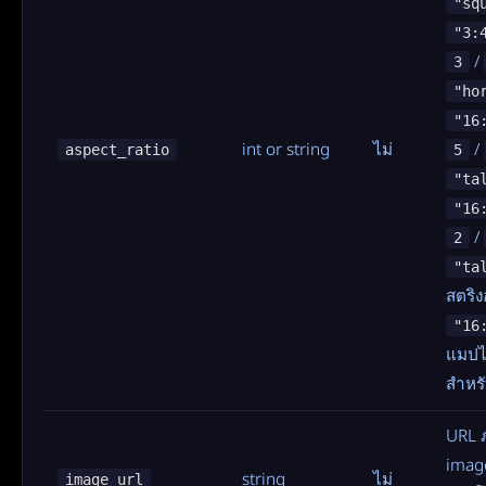
"sq
"3:
/
3
"ho
"16
int or string
ไม่
/
aspect_ratio
5
"ta
"16
/
2
"ta
สตริง
"16
แมปไป
สำหร
URL ภ
imag
string
ไม่
image_url