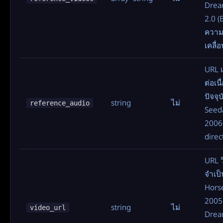
Drea
2.0 (B
ความ
เคลื่
URL เ
ต่อเน
ปัจจุ
string
ไม่
reference_audio
Seed
2006
direc
URL ว
จำเป
Horse
2005
string
ไม่
video_url
Drea