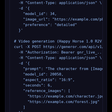
  -H "Content-Type: application/json" \

  -d '{

    "model_id": 34,

    "image_url": "https://example.com/photo.
    "preference": "detailed"

  }'

# Video generation (Happy Horse 1.0 R2V — mu
curl -X POST https://generor.com/api/v1/gene
  -H "Authorization: Bearer gnr_live_..." \

  -H "Content-Type: application/json" \

  -d '{

    "prompt": "The character from [Image1] w
    "model_id": 20050,

    "aspect_ratio": "16:9",

    "seconds": 6,

    "reference_images": [

      "https://example.com/character.jpg",

      "https://example.com/forest.jpg"

    ]
