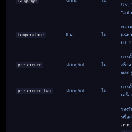
string
ไม่
language
US", 
"auto
ความ
float
ไม่
(เฉพ
temperature
0.0-2
การตั
string/int
ไม่
สร้าง
preference
ตลก 
การตั
string/int
ไม่
preference_two
เครื่อ
รองรั
หรือส
ภาพ: