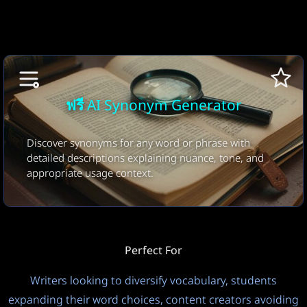
ไม่
ส่วนตัว
FREE
0
ภาษาเอาต์พุต
อัตโนมัติ (ภาษาที่ป้อน)
อุณหภูมิ
?
ฟรี AI Synonym Generator
1.0
Discover synonyms for any word or phrase with
Controls LLM model creativity vs consistency. Default: 1.0.
detailed descriptions explaining nuance, tone, and
Lower = more focused/deterministic, Higher = more
appropriate usage context.
creative/random.
กำลังคิด
ปิด
FREE
3
Perfect For
Writers looking to diversify vocabulary, students
expanding their word choices, content creators avoiding