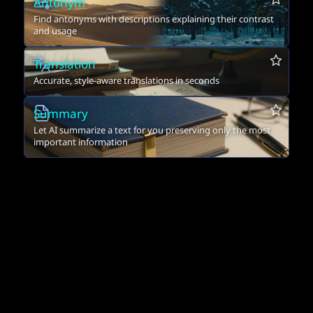
Antonym
Find antonyms with descriptions explaining their contrast
and usage
Translation
Accurate, style-aware translations in seconds
Summary
Let AI summarize a text for you preserving only the most
important information