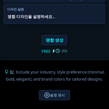
디자인 설명
명함 생성
~32s
FREE
팁: Include your industry, style preference (minimal,
bold, elegant), and brand colors for tailored designs.
설정 표시