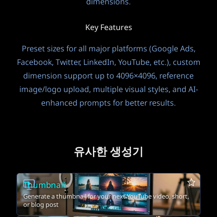
dimensions.
Key Features
Preset sizes for all major platforms (Google Ads,
Facebook, Twitter, LinkedIn, YouTube, etc.), custom
dimension support up to 4096×4096, reference
image/logo upload, multiple visual styles, and AI-
enhanced prompts for better results.
유사한 생성기
Thumbnail
Generate a thumbnail for your next YouTube video, short,
or blog post