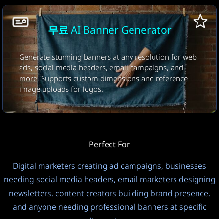
없음
배너 크기
무료 AI Banner Generator
Leaderboard
728×90
Generate stunning banners at any resolution for web
비주얼 스타일
ads, social media headers, email campaigns, and
Modern
more. Supports custom dimensions and reference
image uploads for logos.
배너 수
1 Banner
FREE
9
728 × 90
Perfect For
Leaderboard - Web Ads
Digital marketers creating ad campaigns, businesses
개인정보 모드
출력 언어
needing social media headers, email marketers designing
공개
자동 (입력 언어)
newsletters, content creators building brand presence,
and anyone needing professional banners at specific