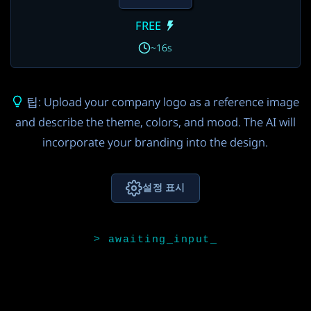
FREE
~16s
팁: Upload your company logo as a reference image
and describe the theme, colors, and mood. The AI will
incorporate your branding into the design.
설정 표시
이미지 모델
Seedream 4.0
9
배너 아이디어 모델 (선택)