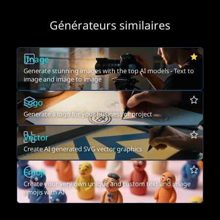
Générateurs similaires
Image
Generate stunning images with the top AI models - Text to
image and image to image
Logo
Generate a logo for your business or project
Vector
Create AI generated SVG vector graphics
Emoji
Create your very own unique and custom text and image
emojis with AI