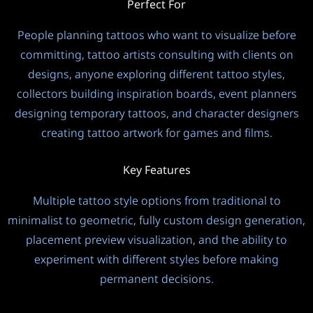
Perfect For
Auto (langue d'entrée)
People planning tattoos who want to visualize before
Température
?
committing, tattoo artists consulting with clients on
designs, anyone exploring different tattoo styles,
1.0
collectors building inspiration boards, event planners
designing temporary tattoos, and character designers
Controls LLM model creativity vs consistency. Default: 1.0.
Lower = more focused/deterministic, Higher = more
creating tattoo artwork for games and films.
creative/random.
Key Features
Réflexion
Multiple tattoo style options from traditional to
Désactivé
3
minimalist to geometric, fully custom design generation,
placement preview visualization, and the ability to
experiment with different styles before making
permanent decisions.