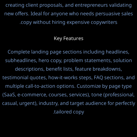
creating client proposals, and entrepreneurs validating
درجة الحرارة
?
new offers. Ideal for anyone who needs persuasive sales
copy without hiring expensive copywriters.
1.0
Controls LLM model creativity vs consistency. Default: 1.0.
Key Features
Lower = more focused/deterministic, Higher = more
Complete landing page sections including headlines,
creative/random.
subheadlines, hero copy, problem statements, solution
التفكير
descriptions, benefit lists, feature breakdowns,
إيقاف
3
testimonial quotes, how-it-works steps, FAQ sections, and
multiple call-to-action options. Customize by page type
(SaaS, e-commerce, courses, services), tone (professional,
casual, urgent), industry, and target audience for perfectly
tailored copy.