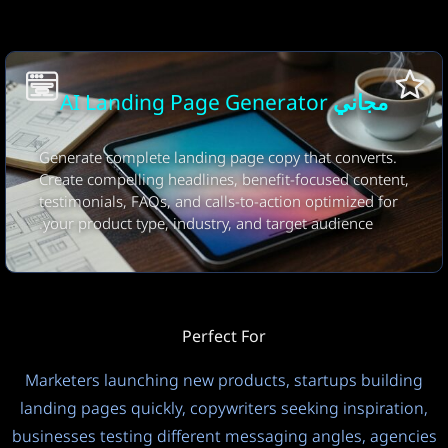
نوع الصفحة
SaaS / برمجيات
النبرة
مجاني AI Landing Page Generator
احترافي
Generate complete landing page copy that converts.
القطاع
Create compelling headlines, benefit-focused content,
التقنية / البرمجيات
testimonials, FAQs, and calls-to-action optimized for
your product type, industry, and target audience.
الجمهور المستهدف
المستهلكون
عمق الملف الشخصي
Perfect For
Standard
30
Marketers launching new products, startups building
وضع الخصوصية
لغة المخرجات
landing pages quickly, copywriters seeking inspiration,
عام
تلقائي (لغة الإدخال)
businesses testing different messaging angles, agencies